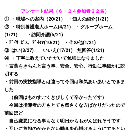
アンケート結果（６・２４参加者２２名）
①
・職場への案内（
20/21
）
・知人の紹介
(1/21)
②
・特別養護老人ホーム
(4/21)
・グループホーム
(1/21)
・訪問介護
(5/21)
・ﾃﾞｲｻｰﾋﾞｽ、ﾃﾞｲｹｱ
(10/21)
・その他
(1/21)
③
はい
(3/27)
いいえ
(17/21)
無回答
(1/21)
④
・丁寧に教えていただいて勉強になりました
・言葉をきちんと言う事。安全、安心、行動に事細かに説
明する
・前回の実技指導とは違って今回は和気あいあいとできま
した
（前回はものすごくきびしくて辛かったです）
今回は指導者の方もとても気さくな方ばかりだったので
前回ほど
自己嫌悪になる事もなく明日からもがんばれそうです
・互いに負担のかからない動きを心掛けるようにするとい