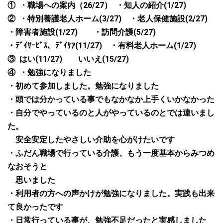
①
・職場への案内（
26/27
）
・知人の紹介
(1/27)
②
・特別養護老人ホーム
(3/27)
・老人保健施設
(2/27)
・障害者施設
(1/27)
・訪問介護
(5/27)
・ﾃﾞｲｻｰﾋﾞｽ、ﾃﾞｲｹｱ
(11/27)
・有料老人ホーム
(1/27)
③
はい
(11/27)
いいえ
(15/27)
④
・勉強になりました
・初めて参加しました。勉強になりました
・頭では分かっている事でもなかなか上手くいかなかった
・自分でやっているのと人がやっているのとでは違いまし
た。
安全安定したやさしい介助を心がけたいです
・ふだん職場で行っている介護、もう一度基本からみつめ
なおそうと
思いました
・利用者の方への声かけが勉強になりました。実践も出来
て良かったです
・日常行っている事が、勉強不足だったと実感しました