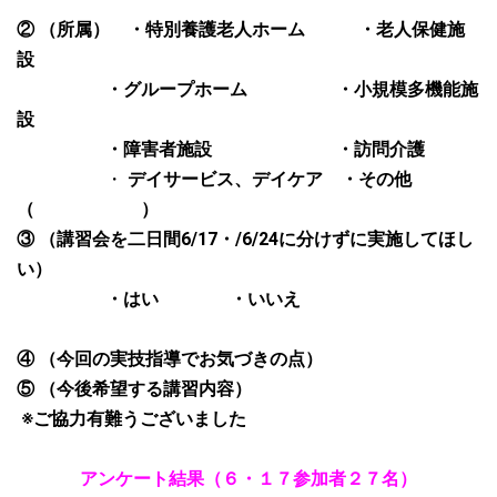
②
（所属） ・特別養護老人ホーム ・老人保健施
設
・グループホーム ・小規模多機能施
設
・障害者施設 ・訪問介護
・
デイサービス、デイケア ・その他
（ ）
③
（講習会を二日間
6/17
・
/6/24
に分けずに実施してほし
い）
・はい ・いいえ
④
（今回の実技指導でお気づきの点）
⑤
（今後希望する講習内容）
※ご協力有難うございました
アンケート結果（６・１７参加者２７名）