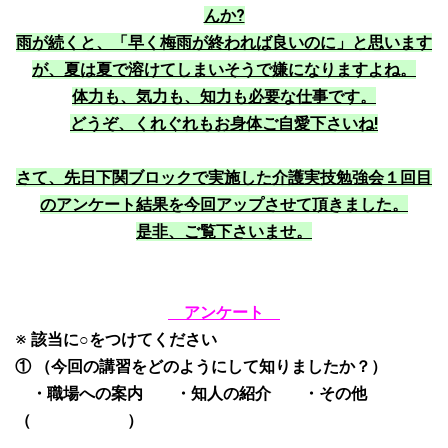
んか?
雨が続くと、「早く梅雨が終われば良いのに」と思います
が、夏は夏で溶けてしまいそうで嫌になりますよね。
体力も、気力も、知力も必要な仕事です。
どうぞ、くれぐれもお身体ご自愛下さいね!
さて、先日下関ブロックで実施した介護実技勉強会１回目
のアンケート結果を今回アップさせて頂きました。
是非、ご覧下さいませ。
アンケート
※
該当に○をつけてください
①
（今回の講習をどのようにして知りましたか？）
・職場への案内 ・知人の紹介 ・その他
（ ）