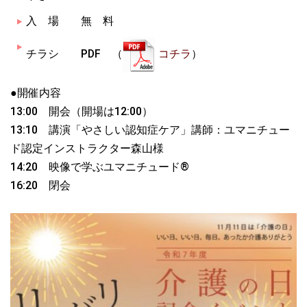
入 場 無 料
チラシ PDF （
コチラ
）
●開催内容
13:00 開会（開場は12:00）
13:10 講演「やさしい認知症ケア」講師：ユマニチュー
ド認定インストラクター森山様
14:20 映像で学ぶユマニチュード®
16:20 閉会