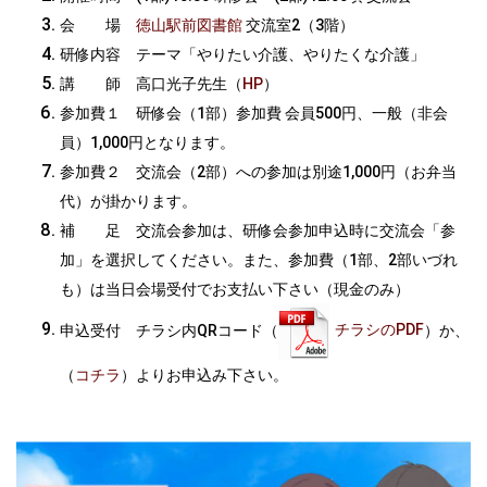
会 場
徳山駅前図書館
交流室2（3階）
研修内容 テーマ「やりたい介護、やりたくな介護」
講 師 高口光子先生（
HP
）
参加費１ 研修会（1部）参加費 会員500円、一般（非会
員）1,000円となります。
参加費２ 交流会（2部）への参加は別途1,000円（お弁当
代）が掛かります。
補 足 交流会参加は、研修会参加申込時に交流会「参
加」を選択してください。また、参加費（1部、2部いづれ
も）は当日会場受付でお支払い下さい（現金のみ）
申込受付 チラシ内QRコード（
チラシのPDF
）か、
（
コチラ
）よりお申込み下さい。