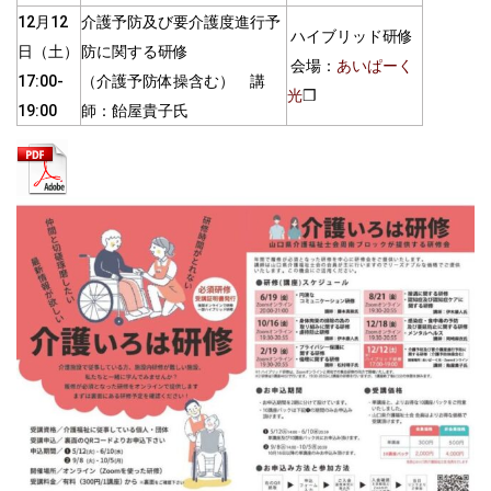
12月12
介護予防及び要介護度進行予
ハイブリッド研修
日（土）
防に関する研修
会場：
あいぱーく
17:00-
（介護予防体操含む） 講
光
❒
19:00
師：飴屋貴子氏