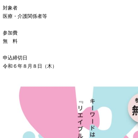
 対象者
療・介護関係者等
 参加費
無 料
 申込締切日
和６年８月８日（木）