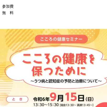
 参加費
無 料