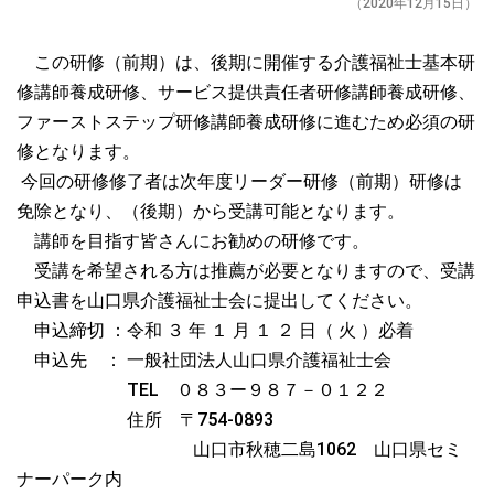
（2020年12月15日）
この研修（前期）は、後期に開催する介護福祉士基本研
修講師養成研修、サービス提供責任者研修講師養成研修、
ファーストステップ研修講師養成研修に進むため必須の研
修となります。
今回の研修修了者は次年度リーダー研修（前期）研修は
免除となり、（後期）から受講可能となります。
講師を目指す皆さんにお勧めの研修です。
受講を希望される方は推薦が必要となりますので、受講
申込書を山口県介護福祉士会に提出してください。
申込締切 ：令和 ３ 年 １ 月 １ ２ 日（ 火 ）必着
申込先 ： 一般社団法人山口県介護福祉士会
TEL ０８３ー９８７－０１２２
住所 〒754-0893
山口市秋穂二島1062 山口県セミ
ナーパーク内