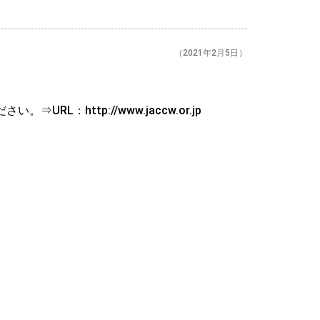
（2021年2月5日）
：http://www.jaccw.or.jp