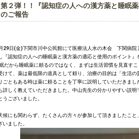
第２弾！！『認知症の人への漢方薬と睡眠薬
のご報告
月
29
日
(
金
)
下関市川中公民館にて医療法人水の木会 下関病院 
し『認知症の人への睡眠薬と漢方薬の適応と使用のポイント』
眠だから睡眠薬に頼るのではなく、まずは生活習慣を見直すこ
受けて、薬は最低限の道具として頼り、治療の目的は「生活の
りごともある時は薬に頼ることを丁寧に説明していただきまし
も詳しく教えていただきました。中山先生の分かりやすい説明
とうございました。
天候にも関わらず、たくさんの方々が参加して頂きましたこと
ざいました。