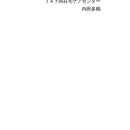
ＪＡ下関在宅ケアセンター
内田多鶴