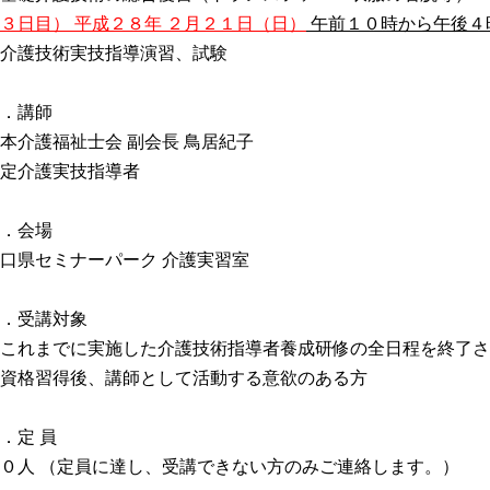
３日目） 平成２８年 ２月２１日（日）
午前１０時から午後４
介護技術実技指導演習、試験
．講師
本介護福祉士会 副会長 鳥居紀子
定介護実技指導者
．会場
口県セミナーパーク 介護実習室
．受講対象
これまでに実施した介護技術指導者養成研修の全日程を終了さ
資格習得後、講師として活動する意欲のある方
．定 員
０人 （定員に達し、受講できない方のみご連絡します。）