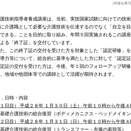
（研修会番号
介護技術指導者養成講座は、当初、実技国家試験に向けての技術
単に介護職として必要な介護技術を伝達するのでなく「自立を目
明できる」ことを目的に取り組み、年間５回実施されるこの講座
よる「終了証」を交付しています。
また、この終了証の交付を受けた方を対象とした「認定研修」を
導力等について、総合的に基準を満たした方に対して「認定証
認定証の交付を受けた方は、今後、年１回のフォローアップ研修
、地域や他団体等での講師として活躍が期待されます。
．日時・内容
１日目） 平成２８年 １月３０日（土） 午前１０時から午後４
基礎介護技術の総合復習（ボディメカニクス・ベッドメイキン
２日目） 平成２８年 １月３１日（日） 午前１０時から午後４
基礎介護技術の総合復習（トランスファー・衣服の着脱等）