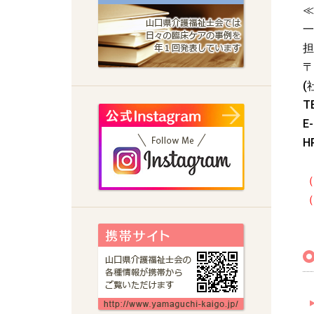
≪
一
担
〒
(
T
E-
HP
（
（