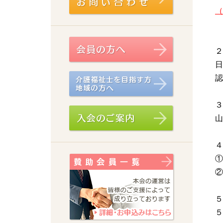
（
２
日
認
３
山
４
①
②
５
５