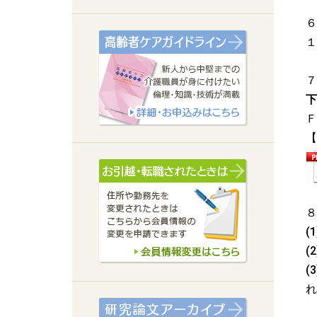
６
１
７
下
Ｆ
【
８
(
(
(
れ