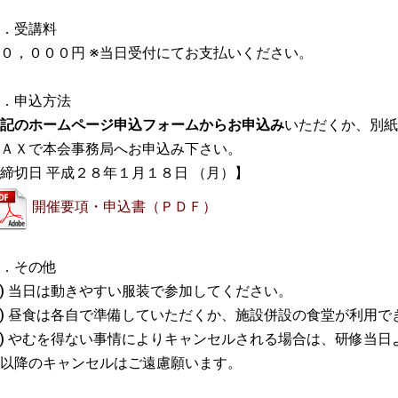
．受講料
０，０００円 ※当日受付にてお支払いください。
．申込方法
記のホームページ申込フォームからお申込み
いただくか、別紙
ＡＸで本会事務局へお申込み下さい。
締切日 平成２８年１月１８日 （月）】
開催要項・申込書（ＰＤＦ）
．その他
1) 当日は動きやすい服装で参加してください。
2) 昼食は各自で準備していただくか、施設併設の食堂が利用で
3) やむを得ない事情によりキャンセルされる場合は、研修当
以降のキャンセルはご遠慮願います。