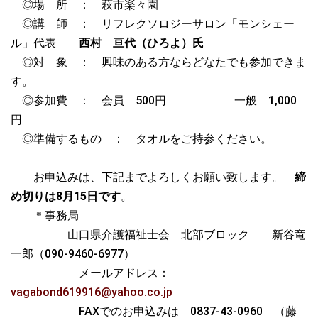
◎場 所 ： 萩市楽々園
◎講 師 ： リフレクソロジーサロン「モンシェー
ル」代表
西村 亘代（ひろよ）氏
◎対 象 ： 興味のある方ならどなたでも参加できま
す。
◎参加費 ： 会員 500円 一般 1,000
円
◎準備するもの ： タオルをご持参ください。
お申込みは、下記までよろしくお願い致します。
締
め切りは8月15日です
。
＊事務局
山口県介護福祉士会 北部ブロック 新谷竜
一郎（090-9460-6977）
メールアドレス：
vagabond619916@yahoo.co.jp
FAXでのお申込みは 0837-43-0960 （藤